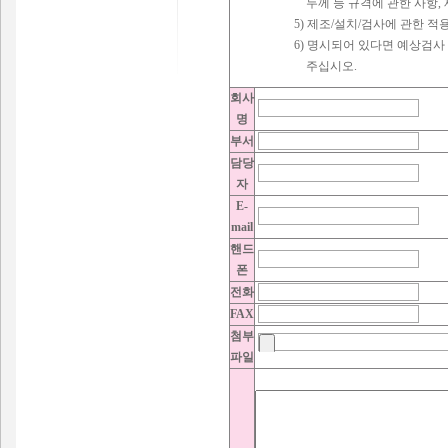
두께 등 규격에 관한 사항, 
5) 제조/설치/검사에 관한 적
6) 명시되어 있다면 예상검사
주십시오.
회사
명
부서
담당
자
E-
mail
핸드
폰
전화
FAX
첨부
파일